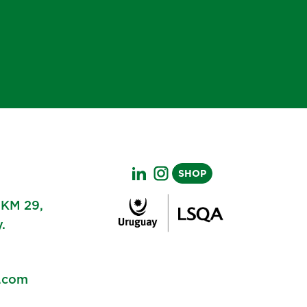
SHOP
 KM 29,
.
.com