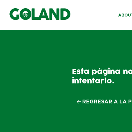
GO TO PAGE 🡢
ABOU
Esta página no 
intentarlo.
🡠 REGRESAR A LA 