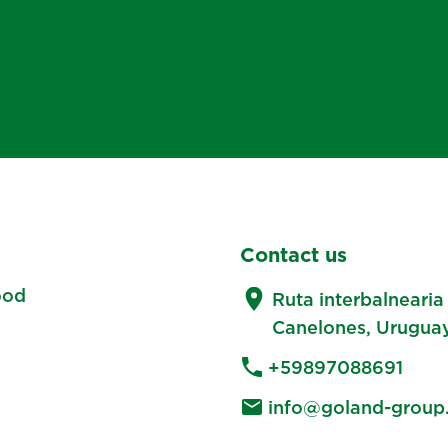
Contact us
ood
Ruta interbalnearia
Canelones, Uruguay
+59897088691
info@goland-group